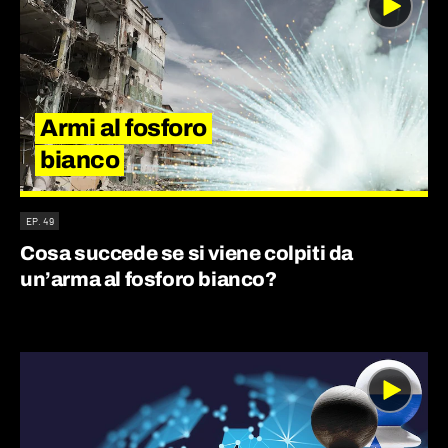
Armi al fosforo
bianco
EP. 49
Cosa succede se si viene colpiti da
un’arma al fosforo bianco?