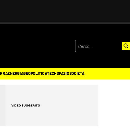
ERRA
ENERGIA
GEOPOLITICA
TECH
SPAZIO
SOCIETÀ
VIDEO SUGGERITO