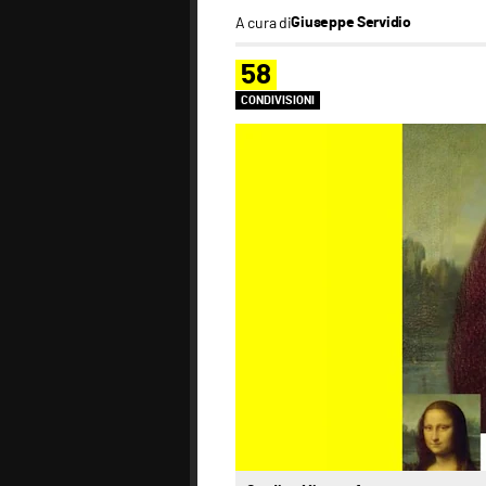
A cura di
Giuseppe Servidio
58
CONDIVISIONI