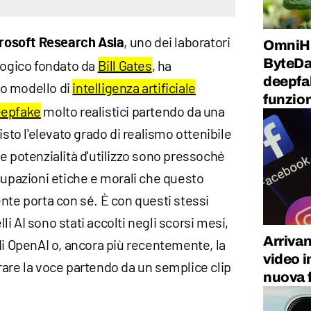
, uno dei laboratori
rosoft Research Asia
OmniHu
ByteDa
ologico fondato da
Bill Gates
, ha
deepfak
vo modello di
intelligenza artificiale
funzio
epfake
molto realistici partendo da una
isto l'elevato grado di realismo ottenibile
e potenzialità d'utilizzo sono pressoché
cupazioni etiche e morali che questo
nte porta con sé. È con questi stessi
elli AI sono stati accolti negli scorsi mesi,
Arriva
i OpenAI o, ancora più recentemente, la
video i
are la voce partendo da un semplice clip
nuova 