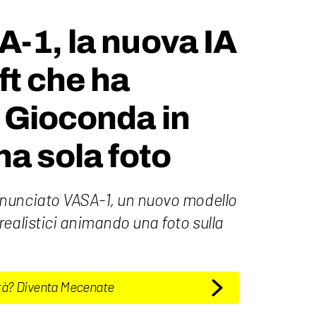
-1, la nuova IA
ft che ha
 Gioconda in
na sola foto
nunciato VASA-1, un nuovo modello
ealistici animando una foto sulla
tà? Diventa Mecenate