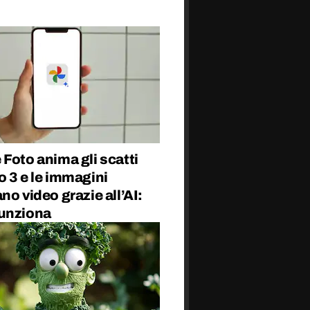
Foto anima gli scatti
 3 e le immagini
no video grazie all’AI:
unziona