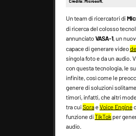
Credits: Microsoft.
Un team di ricercatori di
Mic
di ricerca del colosso tecn
annunciato
, un nuo
VASA-1
capace di generare video
de
singola foto e da un audio. V
con questa tecnologia, le su
infinite, così come le preoc
genere di soluzioni solitame
timori, infatti, che altri mod
tra cui
Sora
e
Voice Engine
d
funzione di
TikTok
per gener
audio.