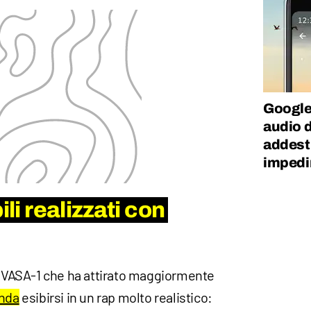
Google
audio d
addestr
impedi
ili realizzati con
on VASA-1 che ha attirato maggiormente
nda
esibirsi in un rap molto realistico: