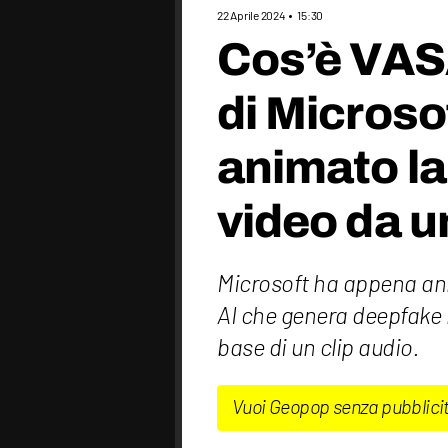
22 Aprile 2024
15:30
Cos’è VASA
di Microso
animato la
video da u
Microsoft ha appena an
AI che genera deepfake r
base di un clip audio.
Vuoi Geopop senza pubblici