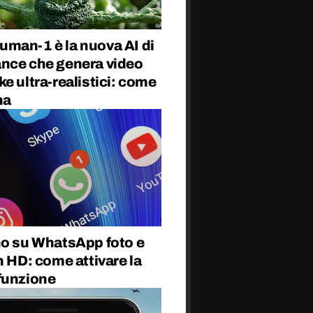
man-1 è la nuova AI di
nce che genera video
e ultra-realistici: come
na
no su WhatsApp foto e
n HD: come attivare la
funzione