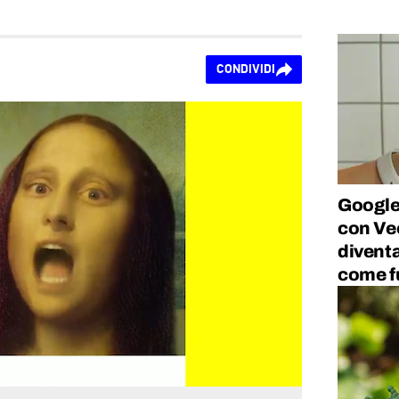
CONDIVIDI
Google 
con Veo
diventa
come f