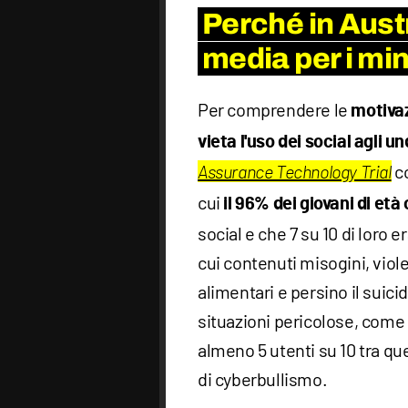
Perché in Austr
media per i min
Per comprendere le
motivaz
vieta l'uso dei social agli un
co
Assurance Technology Trial
cui
il 96% dei giovani di età 
social e che 7 su 10 di loro 
cui contenuti misogini, vio
alimentari e persino il suicid
situazioni pericolose, come 
almeno 5 utenti su 10 tra que
di cyberbullismo.