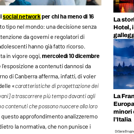
 i
social network
per chi ha meno di 16
La sto
esto tipo nel mondo: una decisione senza
Hotel, 
galleg
tenzione da governi e regolatori di
adolescenti hanno già fatto ricorso.
ata in vigore oggi,
mercoledì 10 dicembre
rre l'esposizione a contenuti dannosi da
rno di Canberra afferma, infatti, di voler
delle «
caratteristiche di progettazione dei
La Fran
vani] a trascorrere più tempo davanti agli
Europa 
o contenuti che possono nuocere alla loro
minori 
In questo approfondimento analizzeremo
l’Italia
dietro la normativa, che non punisce i
Di
Sara Brugn