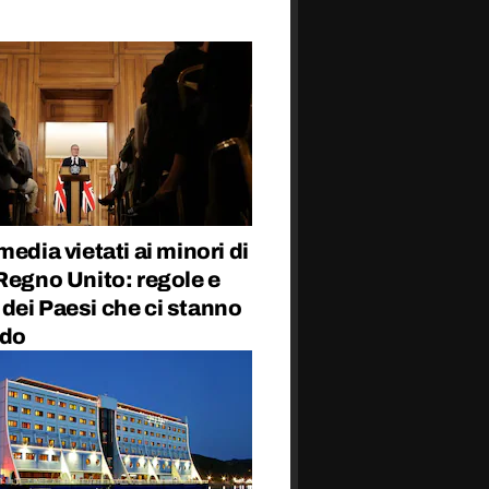
media vietati ai minori di
Regno Unito: regole e
dei Paesi che ci stanno
ndo