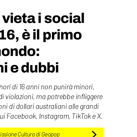
 vieta i social
16, è il primo
mondo:
i e dubbi
inori di 16 anni non punirà minori,
 di violazioni, ma potrebbe infliggere
ni di dollari australiani alle grandi
cui Facebook, Instagram, TikTok e X.
Missione Cultura di Geopop