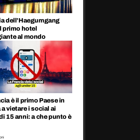
ria dell’Haegumgang
il primo hotel
giante al mondo
cia è il primo Paese in
a vietare i social ai
di 15 anni: a che punto è
oni