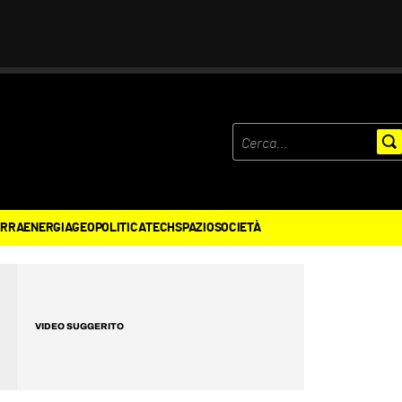
ERRA
ENERGIA
GEOPOLITICA
TECH
SPAZIO
SOCIETÀ
VIDEO SUGGERITO