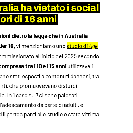
alia ha vietato i social
ori di 16 anni
ioni dietro la legge che in Australia
, vi menzioniamo uno
studio di
der 16
Age
mmissionato all'inizio del 2025 secondo
utilizzava i
compresa tra i 10 e i 15 anni
erano stati esposti a contenuti dannosi, tra
lenti, che promuovevano disturbi
io. In 1 caso su 7 si sono palesati
l'adescamento da parte di adulti, e
lli partecipanti allo studio è stato vittima