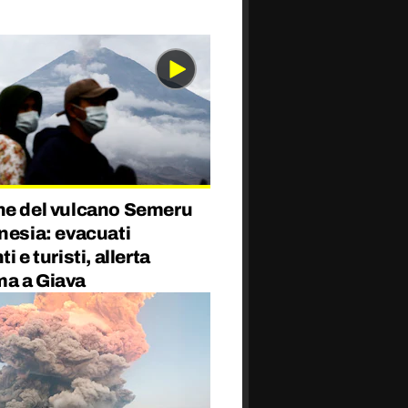
ne del vulcano Semeru
nesia: evacuati
i e turisti, allerta
a a Giava