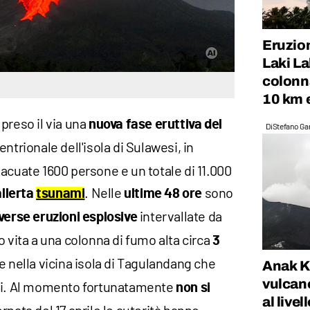
Eruzio
Laki La
colonna
10 km e
preso il via una
nuova fase eruttiva del
Di
Stefano Gan
tentrionale dell'isola di Sulawesi, in
acuate 1600 persone e un totale di 11.000
. Nelle
sono
allerta
tsunami
ultime 48 ore
intervallate da
iverse eruzioni
esplosive
o vita a una colonna di fumo alta circa
3
le nella vicina isola di Tagulandang che
Anak Kr
vulcan
iti. Al momento fortunatamente
non si
al livel