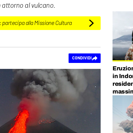
m attorno al vulcano.
: partecipa alla Missione Cultura
CONDIVIDI
Eruzio
in Indo
resident
massim