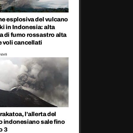
ne esplosiva del vulcano
ki in Indonesia: alta
 di fumo rossastro alta
 voli cancellati
delli
akatoa, l’allerta del
o indonesiano sale fino
lo 3