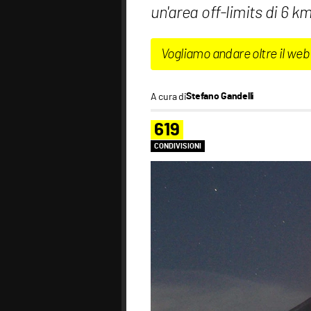
un'area off-limits di 6 k
Vogliamo andare oltre il web
A cura di
Stefano Gandelli
619
CONDIVISIONI