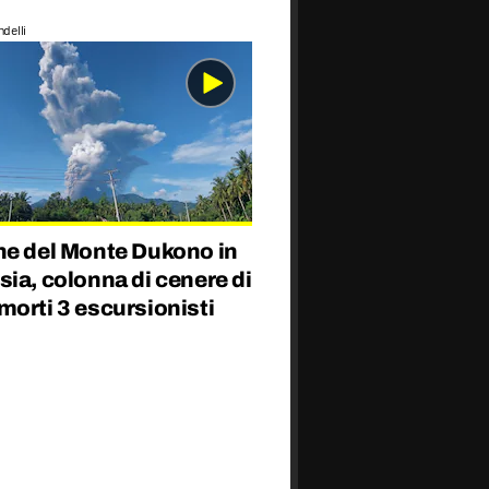
delli
ne del Monte Dukono in
ia, colonna di cenere di
orti 3 escursionisti