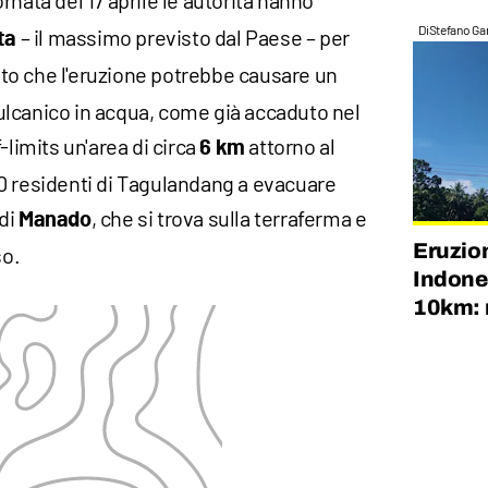
ornata del 17 aprile le autorità hanno
Di
Stefano Gan
– il massimo previsto dal Paese – per
rta
to che l'eruzione potrebbe causare un
 vulcanico in acqua, come già accaduto nel
-limits un'area di circa
attorno al
6 km
0 residenti di Tagulandang a evacuare
 di
, che si trova sulla terraferma e
Manado
Eruzio
so.
Indones
10km: m