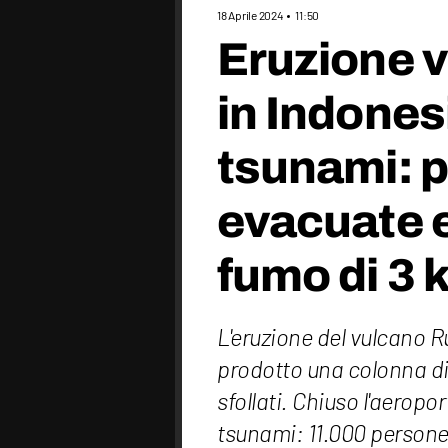
18 Aprile 2024
11:50
Eruzione 
in Indonesi
tsunami: 
evacuate e
fumo di 3 
L'eruzione del vulcano R
prodotto una colonna di f
sfollati. Chiuso l'aerop
tsunami: 11.000 person