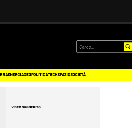
ERRA
ENERGIA
GEOPOLITICA
TECH
SPAZIO
SOCIETÀ
VIDEO SUGGERITO