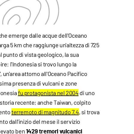
he emerge dalle acque dell'Oceano
arga 5 km che raggiunge un'altezza di 725
al punto di vista geologico, la sua
e: l'Indonesia si trovo lungo la
", un'area attorno all'Oceano Pacifico
ssima presenza di vulcani e zone
ndonesia
fu protagonista nel 2004
di uno
a storia recente; anche Taiwan, colpito
lento
terremoto di magnitudo 7.4
, si trova
to dall'inizio del mese il servizio
ilevato ben
1429 tremori vulcanici