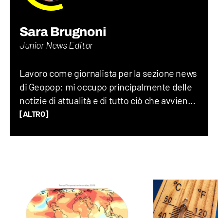
Sara Brugnoni
Junior News Editor
Lavoro come giornalista per la sezione news
di Geopop: mi occupo principalmente delle
notizie di attualità e di tutto ciò che avviene
sul Pianeta Terra, dalla geopolitica allo
[ALTRO]
spazio, fino alla società nel suo complesso.
Ho lavorato per un quotidiano economico e
ho una laurea magistrale in Scienze
Politiche, grazie alla quale ho capito quanto
gli eventi del mondo siano profondamente
connessi tra di loro.