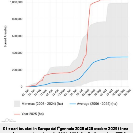
Gli ettari bruciati in Europa dal 1°gennaio 2025 al 28 ottobre 2025 (linea