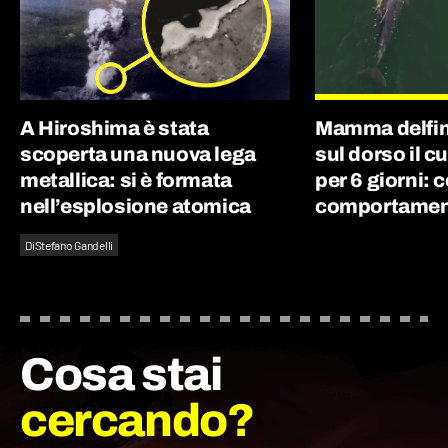
A Hiroshima è stata
Mamma delfin
scoperta una nuova lega
sul dorso il c
metallica: si è formata
per 6 giorni: 
nell’esplosione atomica
comportament
Di
Stefano Gandelli
Cosa stai
cercando?