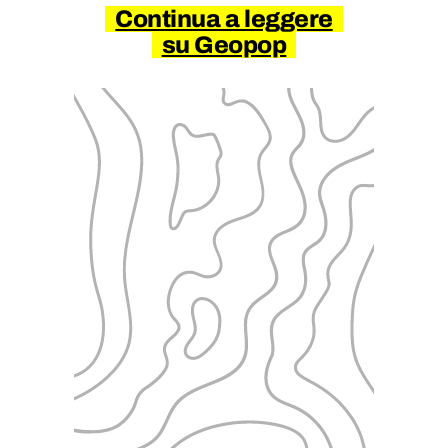
Continua a leggere
su Geopop